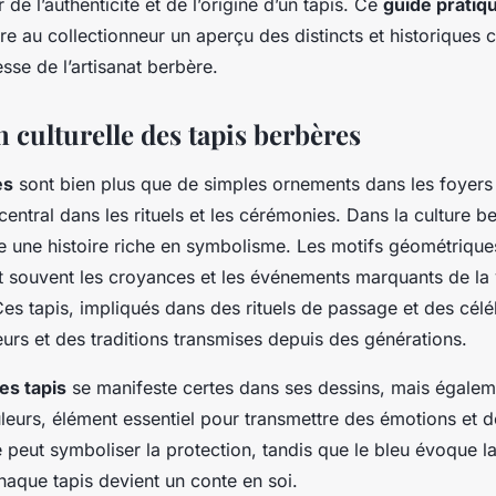
de l’authenticité et de l’origine d’un tapis. Ce
guide pratiq
fre au collectionneur un aperçu des distincts et historiques
esse de l’artisanat berbère.
n culturelle des tapis berbères
es
sont bien plus que de simples ornements dans les foyers n
central dans les rituels et les cérémonies. Dans la culture 
te une histoire riche en symbolisme. Les motifs géométriques
ent souvent les croyances et les événements marquants de la 
s tapis, impliqués dans des rituels de passage et des célé
eurs et des traditions transmises depuis des générations.
es tapis
se manifeste certes dans ses dessins, mais égalem
couleurs, élément essentiel pour transmettre des émotions et
 peut symboliser la protection, tandis que le bleu évoque l
haque tapis devient un conte en soi.