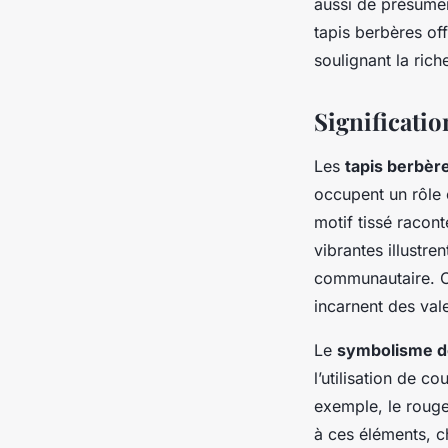
aussi de présumer 
tapis berbères of
soulignant la rich
Significatio
Les
tapis berbèr
occupent un rôle 
motif tissé racon
vibrantes illustr
communautaire. Ce
incarnent des val
Le
symbolisme d
l’utilisation de 
exemple, le rouge
à ces éléments, c