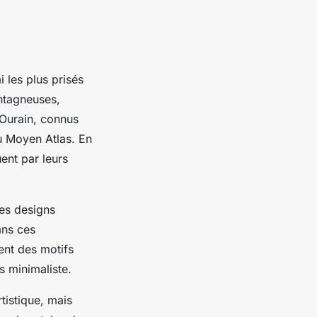
i les plus prisés
ntagneuses,
i Ourain, connus
u Moyen Atlas. En
ent par leurs
des designs
ans ces
ent des motifs
s minimaliste.
tistique, mais