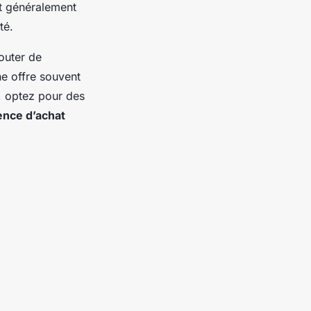
t généralement
té.
outer de
ne offre souvent
, optez pour des
ence d’achat