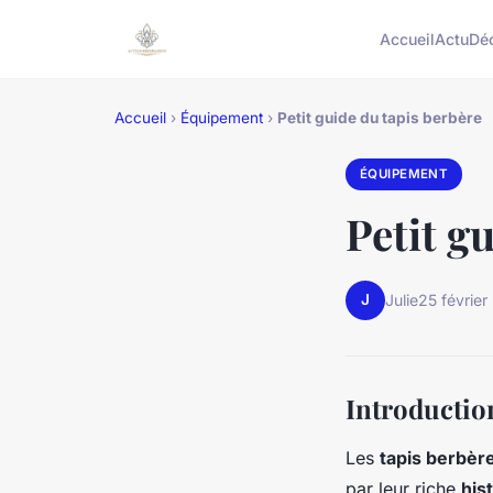
Accueil
Actu
Dé
Accueil
›
Équipement
›
Petit guide du tapis berbère
ÉQUIPEMENT
Petit g
J
Julie
25 février
Introductio
Les
tapis berbèr
par leur riche
his