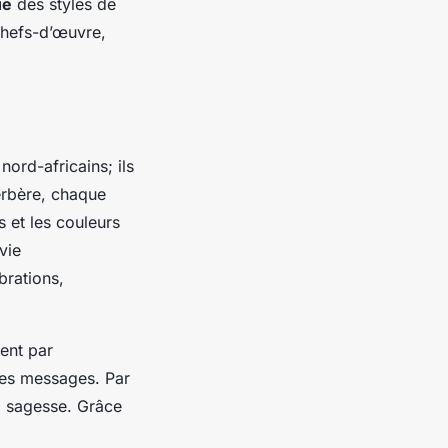
ue
des styles de
 chefs-d’œuvre,
ord-africains; ils
berbère, chaque
 et les couleurs
vie
brations,
ent par
 des messages. Par
a sagesse. Grâce