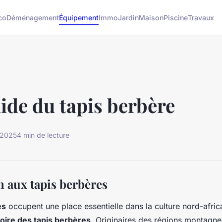
co
Déménagement
Équipement
Immo
Jardin
Maison
Piscine
Travaux
uide du tapis berbère
 2025
4 min de lecture
n aux tapis berbères
es
occupent une place essentielle dans la culture nord-afri
toire des tapis berbères
. Originaires des régions montagn