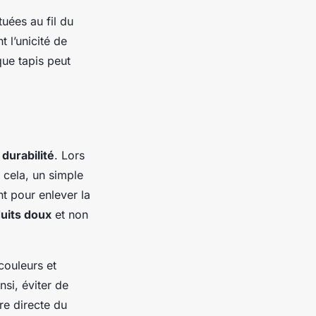
uées au fil du
 l’unicité de
que tapis peut
r
durabilité
. Lors
r cela, un simple
t pour enlever la
uits doux
et non
 couleurs et
si, éviter de
re directe du