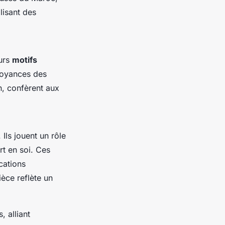
lisant des
eurs
motifs
royances des
n, confèrent aux
Ils jouent un rôle
rt en soi. Ces
cations
ce reflète un
 alliant