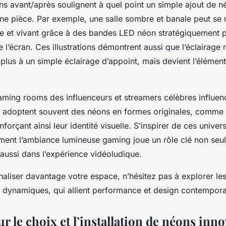
ns avant/après soulignent à quel point un simple ajout de n
e pièce. Par exemple, une salle sombre et banale peut se
 et vivant grâce à des bandes LED néon stratégiquement p
e l’écran. Ces illustrations démontrent aussi que l’éclairag
plus à un simple éclairage d’appoint, mais devient l’élément
 gaming rooms des influenceurs et streamers célèbres influ
s adoptent souvent des néons en formes originales, comme 
forçant ainsi leur identité visuelle. S’inspirer de ces unive
nt l’ambiance lumineuse gaming joue un rôle clé non seu
 aussi dans l’expérience vidéoludique.
naliser davantage votre espace, n’hésitez pas à explorer le
t dynamiques, qui allient performance et design contempora
r le choix et l’installation de néons inn