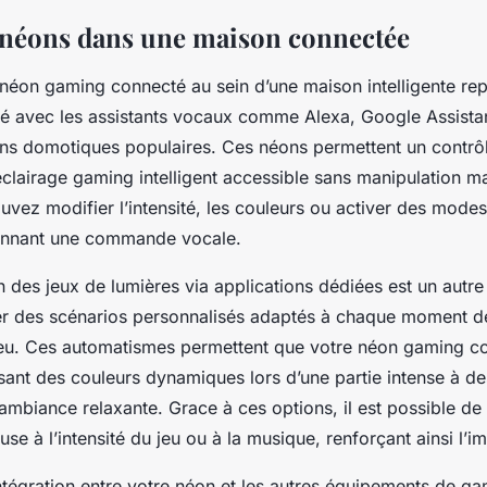
s néons dans une maison connectée
n néon gaming connecté au sein d’une maison intelligente re
ité avec les assistants vocaux comme Alexa, Google Assistant
ons domotiques populaires. Ces néons permettent un contrôl
’éclairage gaming intelligent accessible sans manipulation m
vez modifier l’intensité, les couleurs ou activer des modes
onnant une commande vocale.
des jeux de lumières via applications dédiées est un autre
r des scénarios personnalisés adaptés à chaque moment de
jeu. Ces automatismes permettent que votre néon gaming c
sant des couleurs dynamiques lors d’une partie intense à des
mbiance relaxante. Grace à ces options, il est possible de
se à l’intensité du jeu ou à la musique, renforçant ainsi l’i
ntégration entre votre néon et les autres équipements de gam