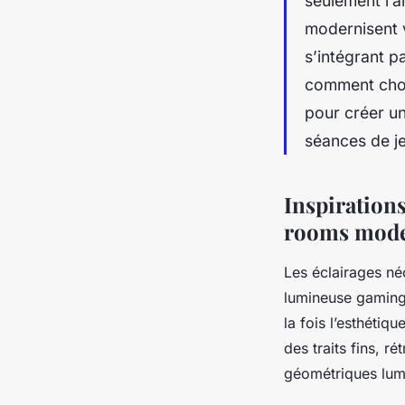
seulement l’a
modernisent v
s’intégrant 
comment chois
pour créer un
séances de je
Inspirations
rooms mod
Les éclairages n
lumineuse gaming 
la fois l’esthétiq
des traits fins, r
géométriques lum