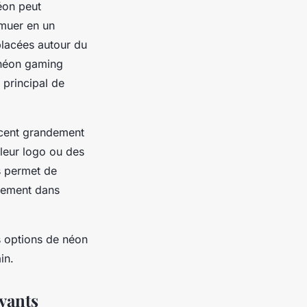
éon peut
 muer en un
lacées autour du
e néon gaming
 principal de
encent grandement
leur logo ou des
rs permet de
lement dans
s options de néon
in.
ovants