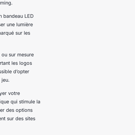
aming.
 un bandeau LED
ser une lumière
marqué sur les
és ou sur mesure
tant les logos
ssible d’opter
 jeu.
yer votre
que qui stimule la
rer des options
t sur des sites