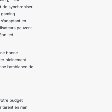
t de synchroniser
ge gaming
 s’adaptant en
lisateurs peuvent
éon led
une bonne
rer pleinement
onne l’ambiance de
votre budget
ltèrent en rien