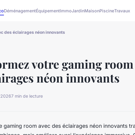
co
Déménagement
Équipement
Immo
Jardin
Maison
Piscine
Travaux
c des éclairages néon innovants
ormez votre gaming room
airages néon innovants
r 2026
7 min de lecture
tre gaming room avec des éclairages néon innovants t