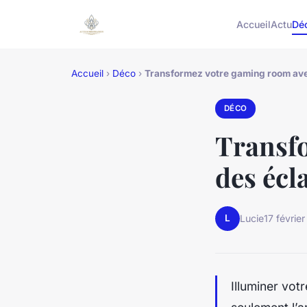
Accueil
Actu
Dé
Accueil
›
Déco
›
Transformez votre gaming room ave
DÉCO
Transf
des écl
L
Lucie
17 févrie
Illuminer vo