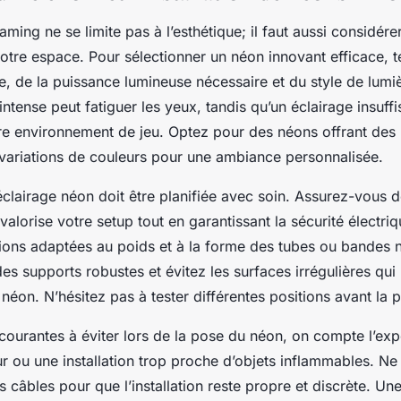
ming ne se limite pas à l’esthétique; il faut aussi considérer
 votre espace. Pour sélectionner un néon innovant efficace,
èce, de la puissance lumineuse nécessaire et du style de lum
intense peut fatiguer les yeux, tandis qu’un éclairage insuff
re environnement de jeu. Optez pour des néons offrant des
s variations de couleurs pour une ambiance personnalisée.
l’éclairage néon doit être planifiée avec soin. Assurez-vous d
lorise votre setup tout en garantissant la sécurité électrique
xations adaptées au poids et à la forme des tubes ou bandes 
 des supports robustes et évitez les surfaces irrégulières qui
éon. N’hésitez pas à tester différentes positions avant la p
 courantes à éviter lors de la pose du néon, on compte l’exp
r ou une installation trop proche d’objets inflammables. Ne
s câbles pour que l’installation reste propre et discrète. U