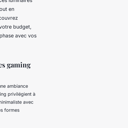
Ces luminaires
out en
écouvrez
 votre budget,
n phase avec vos
les gaming
 une ambiance
g privilégient à
 minimaliste avec
des formes