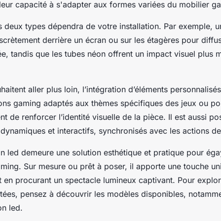
 leur capacité à s'adapter aux formes variées du mobilier g
s deux types dépendra de votre installation. Par exemple,
iscrètement derrière un écran ou sur les étagères pour diffu
ée, tandis que les tubes néon offrent un impact visuel plus 
aitent aller plus loin, l’intégration d’éléments personnalis
ons gaming adaptés aux thèmes spécifiques des jeux ou por
t de renforcer l’identité visuelle de la pièce. Il est aussi po
dynamiques et interactifs, synchronisés avec les actions de
n led demeure une solution esthétique et pratique pour éga
ing. Sur mesure ou prêt à poser, il apporte une touche uni
t en procurant un spectacle lumineux captivant. Pour explo
ées, pensez à découvrir les modèles disponibles, notammen
on led.