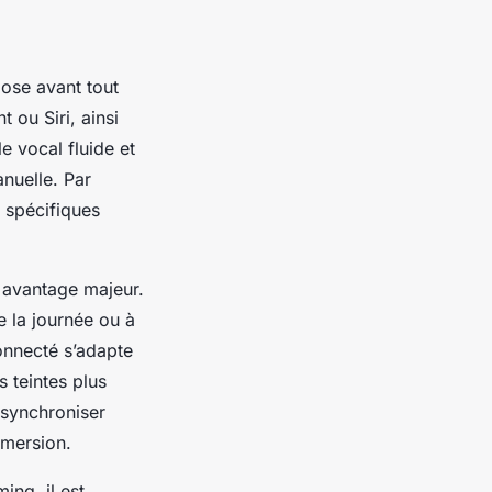
pose avant tout
 ou Siri, ainsi
e vocal fluide et
anuelle. Par
 spécifiques
 avantage majeur.
 la journée ou à
onnecté s’adapte
 teintes plus
 synchroniser
mmersion.
ing, il est